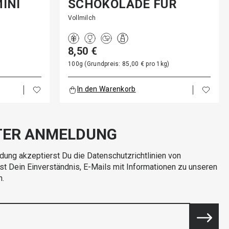
INI
SCHOKOLADE FÜR
SEUTE DE…
Vollmilch
8,50 €
100g (Grundpreis: 85,00 € pro 1kg)
In den Warenkorb
TER ANMELDUNG
dung akzeptierst Du die Datenschutzrichtlinien von
rst Dein Einverständnis, E-Mails mit Informationen zu unseren
n.