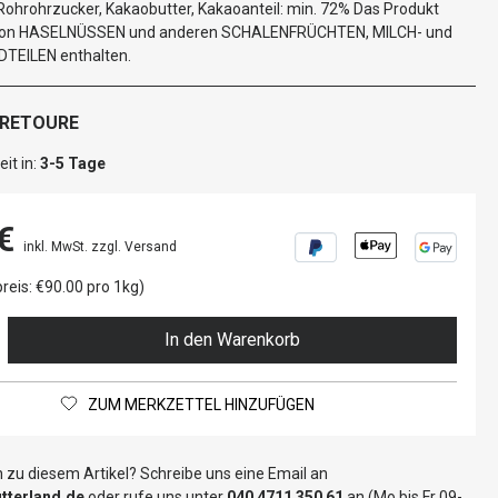
ohrohrzucker, Kakaobutter, Kakaoanteil: min. 72% Das Produkt
von HASELNÜSSEN und anderen SCHALENFRÜCHTEN, MILCH- und
EILEN enthalten.
 RETOURE
it in:
3-5 Tage
€
inkl. MwSt. zzgl. Versand
reis: €90.00 pro 1kg)
In den Warenkorb
ZUM MERKZETTEL HINZUFÜGEN
 zu diesem Artikel? Schreibe uns eine Email an
terland.de
oder rufe uns unter
040 4711 350 61
an (Mo bis Fr 09-