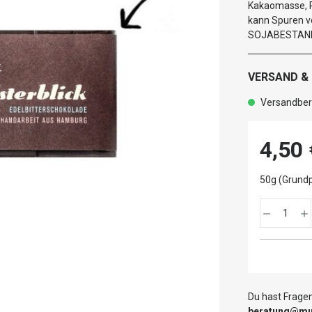
Kakaomasse, R
kann Spuren 
SOJABESTANDT
VERSAND &
Versandbere
4,50 
50g (Grundp
Du hast Fragen
beratung@mut