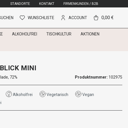
STANDORTE
KONTAKT
FIRMENKUNDEN / B2B
0,00 €
SUCHEN
WUNSCHLISTE
ACCOUNT
KE
ALKOHOLFREI
TISCHKULTUR
AKTIONEN
BLICK MINI
lade, 72%
Produktnummer:
102975
Alkoholfrei
Vegetarisch
Vegan
i