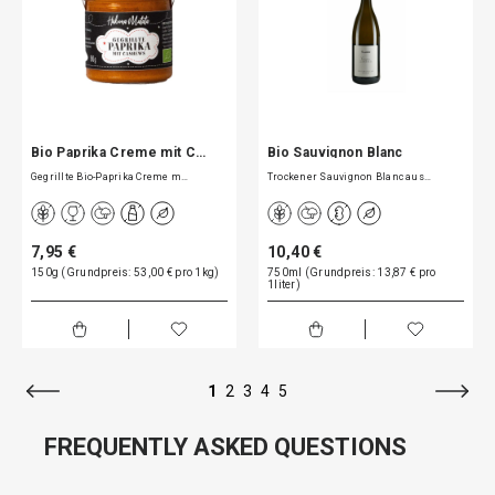
Bio Paprika Creme mit C…
Bio Sauvignon Blanc
Gegrillte Bio-Paprika Creme m…
Trockener Sauvignon Blanc aus…
7,95 €
10,40 €
150g (Grundpreis: 53,00 € pro 1kg)
750ml (Grundpreis: 13,87 € pro
1liter)
1
2
3
4
5
FREQUENTLY ASKED QUESTIONS