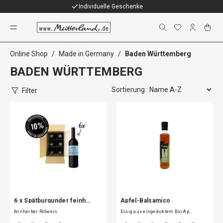
Individuelle Geschenke
Baden Württemberg
Online Shop
/
Made in Germany
/
Baden Württemberg
BADEN WÜRTTEMBERG
Filter
6 x Spätburgunder feinh…
Apfel-Balsamico
feinherber Rotwein
Essig aus eingedicktem Bio Ap…