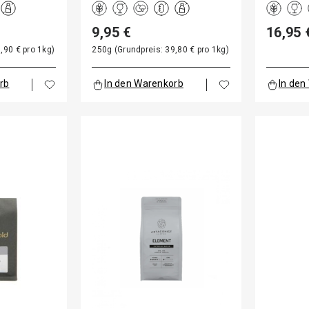
9,95 €
16,95 
,90 € pro 1kg)
250g (Grundpreis: 39,80 € pro 1kg)
rb
In den Warenkorb
In den