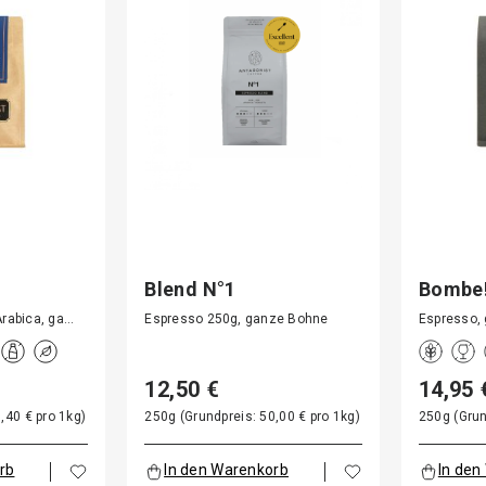
Blend N°1
Bombe
rabica, ga…
Espresso 250g, ganze Bohne
Espresso,
12,50 €
14,95 
,40 € pro 1kg)
250g (Grundpreis: 50,00 € pro 1kg)
250g (Grun
rb
In den Warenkorb
In den