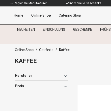
Regionale Manufakturen
Individuelle Geschenke
Home
Online Shop
Catering Shop
NEUHEITEN
EINSCHULUNG
GESCHENKE
FRÜHS
Kaffee
Online Shop
/
Getränke
/
Kaffee
KAFFEE
Hersteller
Preis