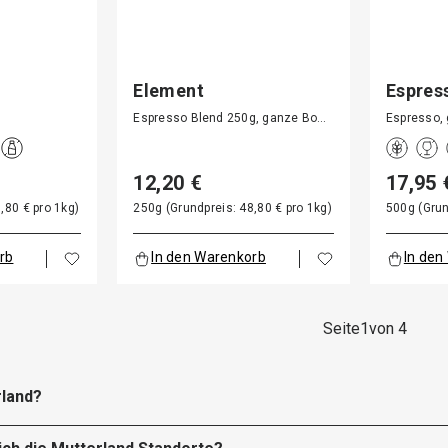
Element
Espres
Espresso Blend 250g, ganze Bo…
Espresso,
12,20 €
17,95 
,80 € pro 1kg)
250g (Grundpreis: 48,80 € pro 1kg)
500g (Grun
rb
In den Warenkorb
In den
Seite
1
von 4
rland?