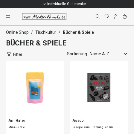
Individuelle Geschenke
Bücher & Spiele
Online Shop
/
Tischkultur
/
Bücher & Spiele
BÜCHER & SPIELE
Filter
Am Hafen
Asado
Mini-Puzzle
Rezepte zum ursprünglich Gril…