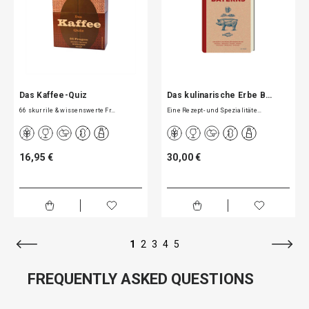
Das Kaffee-Quiz
Das kulinarische Erbe B…
66 skurrile & wissenswerte Fr…
Eine Rezept- und Spezialitäte…
16,95 €
30,00 €
1
2
3
4
5
FREQUENTLY ASKED QUESTIONS