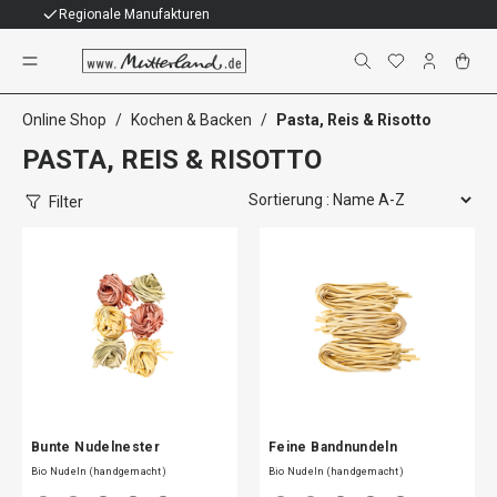
Individuelle Geschenke
Pasta, Reis & Risotto
Online Shop
/
Kochen & Backen
/
Pasta, Reis & Risotto
PASTA, REIS & RISOTTO
Filter
Bunte Nudelnester
Feine Bandnundeln
Bio Nudeln (handgemacht)
Bio Nudeln (handgemacht)