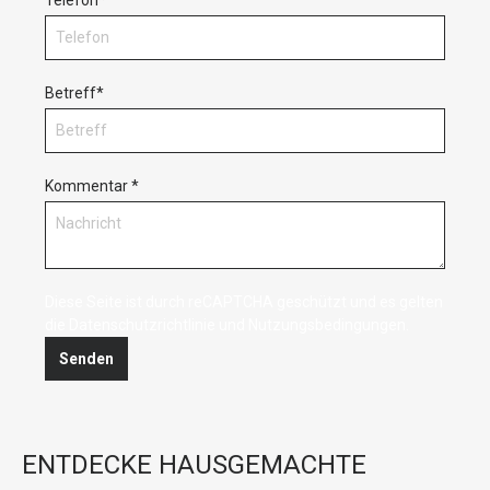
Telefon*
Betreff*
Kommentar *
Diese Seite ist durch reCAPTCHA geschützt und es gelten
die
Datenschutzrichtlinie
und
Nutzungsbedingungen
.
Senden
ENTDECKE HAUSGEMACHTE