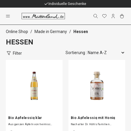
Individuelle Geschenke
Hessen
Online Shop
/
Made in Germany
/
Hessen
HESSEN
Filter
Bio Apfelessig klar
Bio Apfelessig mit Honig
Aus ganzen Äpfeln von heimisc…
Nach alter Dr. Höhls Familien…