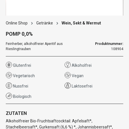
Online Shop
Getränke
Wein, Sekt & Wermut
POMP 0,0%
Feinherber, alkoholfreier Aperitif aus
Produktnummer:
Rieslingtrauben
108904
Glutenfrei
Alkoholfrei
Vegetarisch
Vegan
Nussfrei
Laktosefrei
Biologisch
ZUTATEN
Alkoholfreier Bio-Fruchtsaftcocktail: Apfelsaft*,
Stachelbeersaft*, Gurkensaft (6,6 %) *, Johannisbeersaft*,