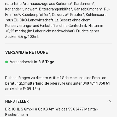
natürliche Aromaauszüge aus Kurkuma*, Kardamom*,
Koriander*, Ingwer*, Bitterorangenblüte*, Gänseblümchen*, Pu-
Erh-Tee*, Kubebenpfeffer*, Gewürze*, Kräuter*, Kohlensäure.
*aus EU-ÖKO-Landwirtschaft. Lt. Gesetz ohne chem.
Konservierungs- und Farbstoffe, ohne Gentechnik. Histamin
<0,25 mg/kg (im Labor nicht nachweisbar). Fruchteigener
Zucker: 6,6 g/100ml.
VERSAND & RETOURE
Versandbereit in:
3-5 Tage
Du hast Fragen zu diesem Artikel? Schreibe uns eine Email an
beratung@mutterland.de
oder rufe uns unter
040 4711 350 61
an (Mo bis Fr 09-18h).
HERSTELLER
DR.HÖHL`S GmbH & Co KG Am Weides 55 63477 Maintal-
Bischofsheim