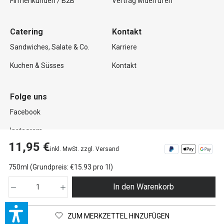
Firmenkunden / B2B
Vertrag widerrufen
Catering
Kontakt
Sandwiches, Salate & Co.
Karriere
Kuchen & Süsses
Kontakt
Folge uns
Facebook
Instagram
11,95 €
inkl. MwSt. zzgl. Versand
750ml (Grundpreis: €15.93 pro 1l)
Copyright © 2026 Mutterland GmbH. Alle Rechte vorbehalten.
In den Warenkorb
Impressum
Datenschutz
AGB
Widerrufsrecht
Zahlung und Versand
Barrierefreiheitserklärung
ZUM MERKZETTEL HINZUFÜGEN