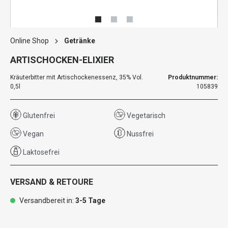
Online Shop
Getränke
ARTISCHOCKEN-ELIXIER
Kräuterbitter mit Artischockenessenz, 35% Vol.
Produktnummer:
0,5l
105839
Glutenfrei
Vegetarisch
Vegan
Nussfrei
Laktosefrei
VERSAND & RETOURE
Versandbereit in:
3-5 Tage