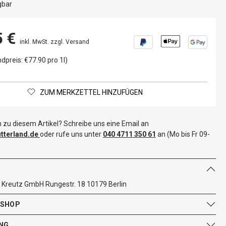
gbar
5 €
inkl. MwSt. zzgl. Versand
dpreis: €77.90 pro 1l)
ZUM MERKZETTEL HINZUFÜGEN
 zu diesem Artikel? Schreibe uns eine Email an
terland.de
oder rufe uns unter
040 4711 350 61
an (Mo bis Fr 09-
ery Kreutz GmbH Rungestr. 18 10179 Berlin
 SHOP
NG