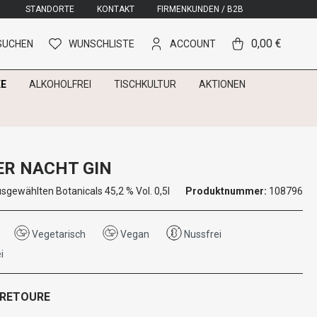
STANDORTE
KONTAKT
FIRMENKUNDEN / B2B
0,00 €
SUCHEN
WUNSCHLISTE
ACCOUNT
E
ALKOHOLFREI
TISCHKULTUR
AKTIONEN
ER NACHT GIN
usgewählten Botanicals 45,2 % Vol. 0,5l
Produktnummer:
108796
Vegetarisch
Vegan
Nussfrei
i
 RETOURE