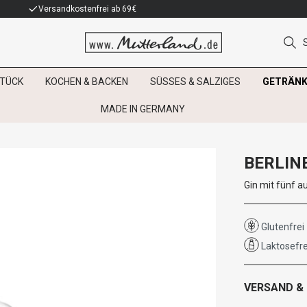
Versandkostenfrei ab 69€
TÜCK
KOCHEN & BACKEN
SÜSSES & SALZIGES
GETRÄNK
MADE IN GERMANY
BERLIN
Gin mit fünf a
Glutenfrei
Laktosefre
VERSAND &