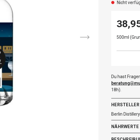
Nicht verfü
38,9
500ml (Grun
Du hast Fragen
beratung@mut
18h).
HERSTELLER
Berlin Distill
NÄHRWERTE
BESCHREIBU