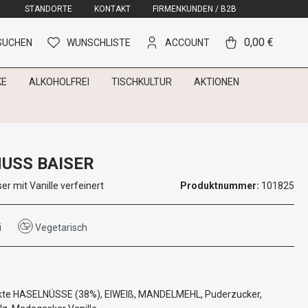
STANDORTE
KONTAKT
FIRMENKUNDEN / B2B
0,00 €
SUCHEN
WUNSCHLISTE
ACCOUNT
KE
ALKOHOLFREI
TISCHKULTUR
AKTIONEN
USS BAISER
er mit Vanille verfeinert
Produktnummer:
101825
i
Vegetarisch
kte HASELNÜSSE (38%), EIWEIß, MANDELMEHL, Puderzucker,