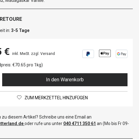
lz, Madagaskar Vanille.
 RETOURE
it in:
3-5 Tage
5 €
inkl. MwSt. zzgl. Versand
preis: €70.65 pro 1kg)
In den Warenkorb
ZUM MERKZETTEL HINZUFÜGEN
 zu diesem Artikel? Schreibe uns eine Email an
terland.de
oder rufe uns unter
040 4711 350 61
an (Mo bis Fr 09-