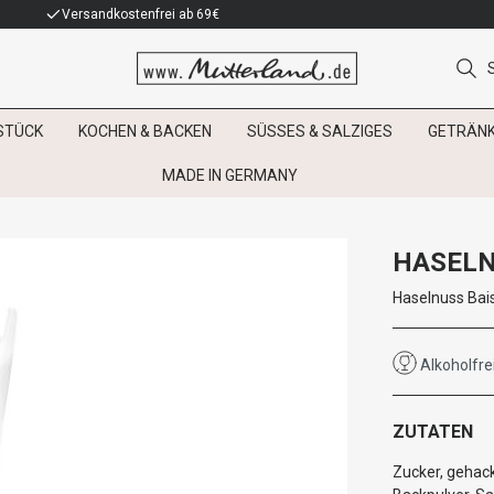
Versandkostenfrei ab 69€
STÜCK
KOCHEN & BACKEN
SÜSSES & SALZIGES
GETRÄN
MADE IN GERMANY
HASELN
Haselnuss Bais
Alkoholfre
ZUTATEN
Zucker, gehac