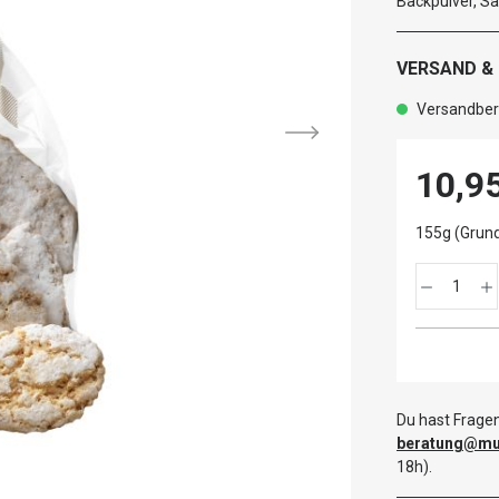
Backpulver, Sa
VERSAND &
Versandbere
10,9
155g (Grund
Du hast Fragen
beratung@mut
18h).