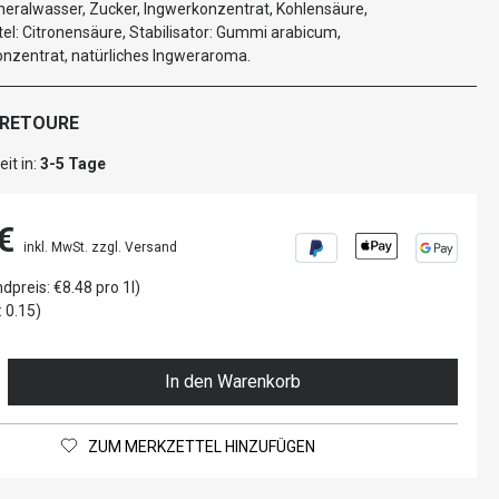
neralwasser, Zucker, Ingwerkonzentrat, Kohlensäure,
l: Citronensäure, Stabilisator: Gummi arabicum,
onzentrat, natürliches Ingweraroma.
 RETOURE
it in:
3-5 Tage
€
inkl. MwSt. zzgl. Versand
dpreis: €8.48 pro 1l)
 0.15)
In den Warenkorb
ZUM MERKZETTEL HINZUFÜGEN