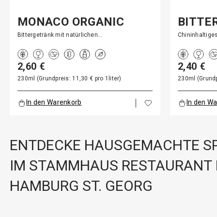
MONACO ORGANIC
BITTE
HERBTONI…
Bittergetränk mit natürlichen…
Chininhaltige
2,60 €
2,40 €
230ml (Grundpreis: 11,30 € pro 1liter)
230ml (Grundpr
In den Warenkorb
In den W
ENTDECKE HAUSGEMACHTE SP
IM STAMMHAUS RESTAURANT 
HAMBURG ST. GEORG