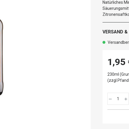
Natürliches Mi
Säuerungsmitte
Zitronensaftk
VERSAND &
Versandbere
1,95 
230ml (Grun
(zzgl.Pfand: