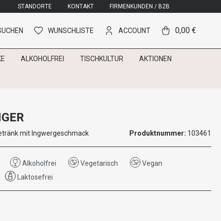
STANDORTE
KONTAKT
FIRMENKUNDEN / B2B
0,00 €
SUCHEN
WUNSCHLISTE
ACCOUNT
KE
ALKOHOLFREI
TISCHKULTUR
AKTIONEN
NGER
etränk mit Ingwergeschmack
Produktnummer:
103461
Alkoholfrei
Vegetarisch
Vegan
Laktosefrei