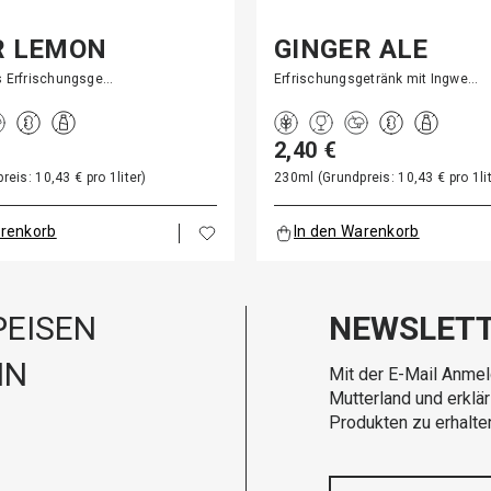
R LEMON
GINGER ALE
s Erfrischungsge…
Erfrischungsgetränk mit Ingwe…
2,40 €
eis: 10,43 € pro 1liter)
230ml (Grundpreis: 10,43 € pro 1lit
arenkorb
In den Warenkorb
EISEN
NEWSLET
IN
Mit der E-Mail Anmel
Mutterland und erklä
Produkten zu erhalte