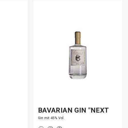
BAVARIAN GIN "NEXT
Y…
LEVE…
Gin mit 45% Vol.