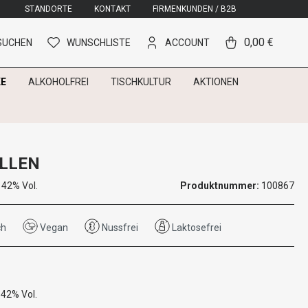
STANDORTE
KONTAKT
FIRMENKUNDEN / B2B
0,00 €
SUCHEN
WUNSCHLISTE
ACCOUNT
E
ALKOHOLFREI
TISCHKULTUR
AKTIONEN
LLEN
 42% Vol.
Produktnummer:
100867
ch
Vegan
Nussfrei
Laktosefrei
 42% Vol.