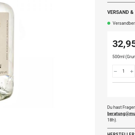
VERSAND &
Versandbere
32,9
500ml (Grun
Du hast Fragen
beratung@mut
18h).
HERSTELLER