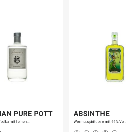
IAN PURE POTT
ABSINTHE
FRANCONIAN ST
Wodka mit feinen…
Wermutspirituose mit 66% Vol.