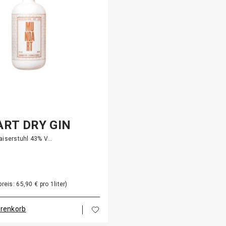
RT DRY GIN
aiserstuhl 43% V…
eis: 65,90 € pro 1liter)
arenkorb