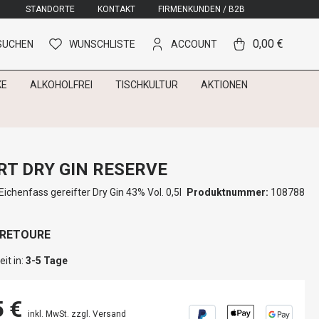
STANDORTE
KONTAKT
FIRMENKUNDEN / B2B
0,00 €
SUCHEN
WUNSCHLISTE
ACCOUNT
KE
ALKOHOLFREI
TISCHKULTUR
AKTIONEN
T DRY GIN RESERVE
ichenfass gereifter Dry Gin 43% Vol. 0,5l
Produktnummer:
108788
 RETOURE
it in:
3-5 Tage
5 €
inkl. MwSt. zzgl. Versand