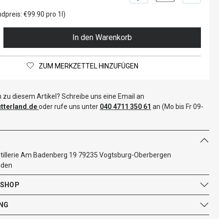
dpreis: €99.90 pro 1l)
In den Warenkorb
ZUM MERKZETTEL HINZUFÜGEN
 zu diesem Artikel? Schreibe uns eine Email an
terland.de
oder rufe uns unter
040 4711 350 61
an (Mo bis Fr 09-
illerie Am Badenberg 19 79235 Vogtsburg-Oberbergen
aden
 SHOP
NG