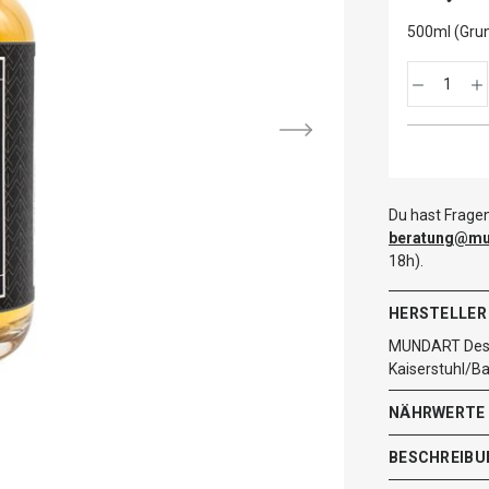
500ml (Grun
Du hast Fragen
beratung@mut
18h).
HERSTELLER
MUNDART Dest
Kaiserstuhl/B
NÄHRWERTE
BESCHREIBU