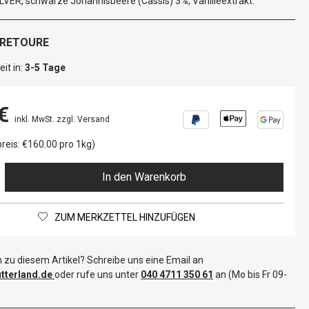
ER, schwarze Johannisbeere (Cassis) 3%, Vanilleextrakt.
 RETOURE
it in:
3-5 Tage
€
inkl. MwSt. zzgl. Versand
reis: €160.00 pro 1kg)
In den Warenkorb
ZUM MERKZETTEL HINZUFÜGEN
 zu diesem Artikel? Schreibe uns eine Email an
terland.de
oder rufe uns unter
040 4711 350 61
an (Mo bis Fr 09-