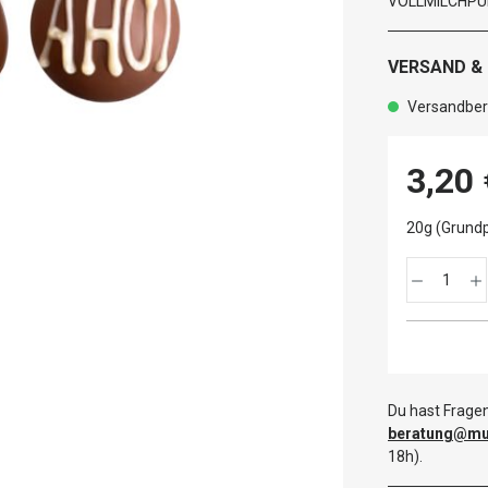
VOLLMILCHPULV
VERSAND &
Versandbere
3,20 
20g (Grundp
Du hast Fragen
beratung@mut
18h).