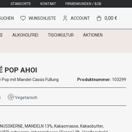
STANDORTE
KONTAKT
FIRMENKUNDEN / B2B
0,00 €
SUCHEN
WUNSCHLISTE
ACCOUNT
KE
ALKOHOLFREI
TISCHKULTUR
AKTIONEN
É POP AHOI
é Pop mit Mandel-Cassis Füllung
Produktnummer:
103299
i
Vegetarisch
LNUSSKERNE, MANDELN 13%, Kakaomasse, Kakaobutter,