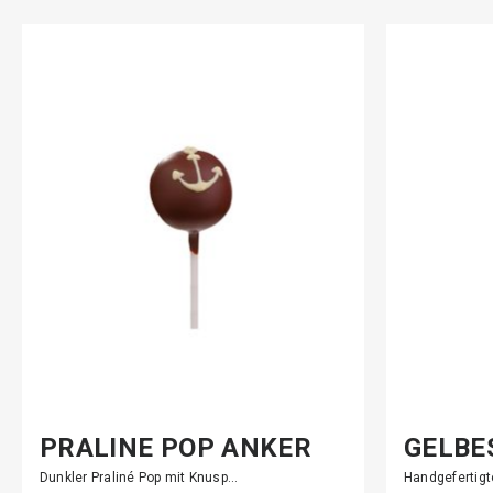
PRALINÉ POP ANKER
GELBE
KONF…
Dunkler Praliné Pop mit Knusp…
Handgefertigt