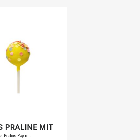
S PRALINÉ MIT
er Praliné Pop m…