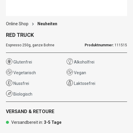
Online Shop
Neuheiten
RED TRUCK
Espresso 250g, ganze Bohne
Produktnummer:
111515
Glutenfrei
Alkoholfrei
Vegetarisch
Vegan
Nussfrei
Laktosefrei
Biologisch
VERSAND & RETOURE
Versandbereit in:
3-5 Tage