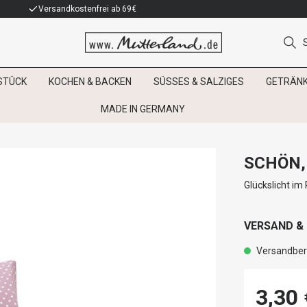
Versandkostenfrei ab 69€
STÜCK
KOCHEN & BACKEN
SÜSSES & SALZIGES
GETRÄN
MADE IN GERMANY
SCHÖN,
Glückslicht i
VERSAND &
Versandbere
3,30 