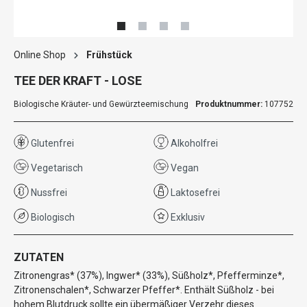
Online Shop
Frühstück
TEE DER KRAFT - LOSE
Biologische Kräuter- und Gewürzteemischung
Produktnummer:
107752
Glutenfrei
Alkoholfrei
Vegetarisch
Vegan
Nussfrei
Laktosefrei
Biologisch
Exklusiv
ZUTATEN
Zitronengras* (37%), Ingwer* (33%), Süßholz*, Pfefferminze*,
Zitronenschalen*, Schwarzer Pfeffer*. Enthält Süßholz - bei
hohem Blutdruck sollte ein übermäßiger Verzehr dieses