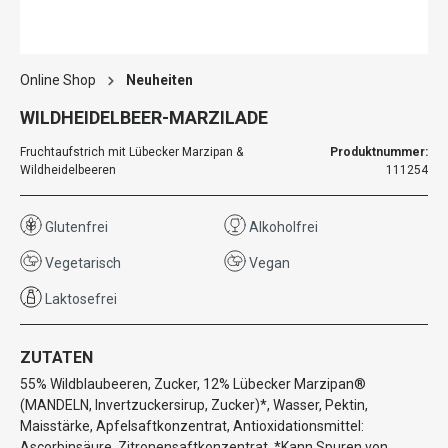
Online Shop
Neuheiten
WILDHEIDELBEER-MARZILADE
Fruchtaufstrich mit Lübecker Marzipan &
Produktnummer:
Wildheidelbeeren
111254
Glutenfrei
Alkoholfrei
Vegetarisch
Vegan
Laktosefrei
ZUTATEN
55% Wildblaubeeren, Zucker, 12% Lübecker Marzipan®
(MANDELN, Invertzuckersirup, Zucker)*, Wasser, Pektin,
Maisstärke, Apfelsaftkonzentrat, Antioxidationsmittel:
Ascorbinsäure, Zitronensaftkonzentrat. *Kann Spuren von