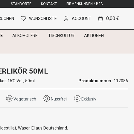
STANDORTE
KONTAKT
FIRMENKUNDEN / B2B
0,00 €
SUCHEN
WUNSCHLISTE
ACCOUNT
E
ALKOHOLFREI
TISCHKULTUR
AKTIONEN
IERLIKÖR 50ML
kör, 15% Vol., 50ml
Produktnummer:
112086
Vegetarisch
Nussfrei
Exklusiv
ldestillat, Waser, EI aus Deutschland.