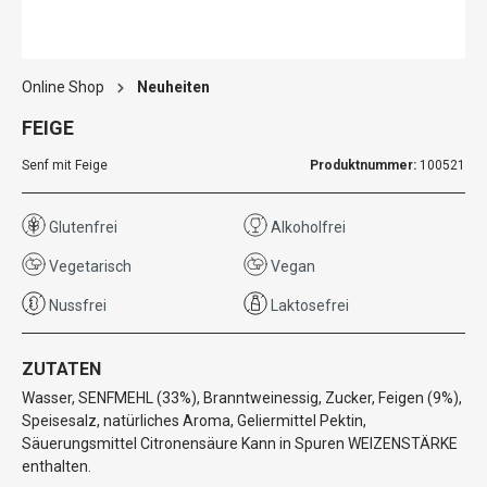
Online Shop
Neuheiten
FEIGE
Senf mit Feige
Produktnummer:
100521
Glutenfrei
Alkoholfrei
Vegetarisch
Vegan
Nussfrei
Laktosefrei
ZUTATEN
Wasser, SENFMEHL (33%), Branntweinessig, Zucker, Feigen (9%),
Speisesalz, natürliches Aroma, Geliermittel Pektin,
Säuerungsmittel Citronensäure Kann in Spuren WEIZENSTÄRKE
enthalten.