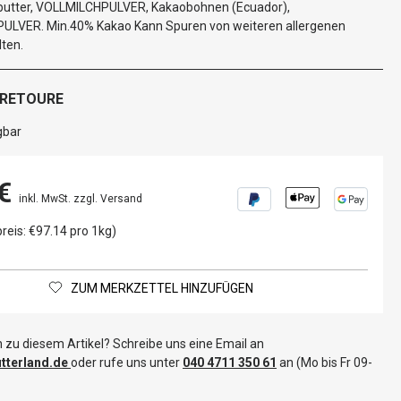
butter, VOLLMILCHPULVER, Kakaobohnen (Ecuador),
LVER. Min.40% Kakao Kann Spuren von weiteren allergenen
ten.
 RETOURE
gbar
€
inkl. MwSt. zzgl. Versand
reis: €97.14 pro 1kg)
ZUM MERKZETTEL HINZUFÜGEN
 zu diesem Artikel? Schreibe uns eine Email an
terland.de
oder rufe uns unter
040 4711 350 61
an (Mo bis Fr 09-