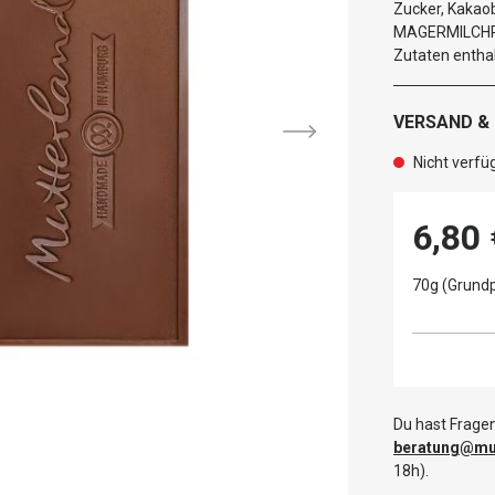
Zucker, Kakao
MAGERMILCHPU
Zutaten enthal
VERSAND &
Nicht verfü
6,80 
70g (Grundp
Du hast Fragen
beratung@mut
18h).