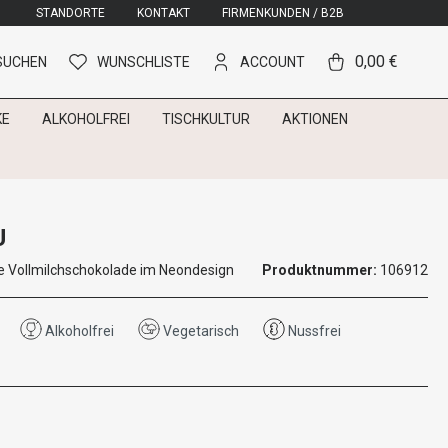
STANDORTE
KONTAKT
FIRMENKUNDEN / B2B
0,00 €
SUCHEN
WUNSCHLISTE
ACCOUNT
KE
ALKOHOLFREI
TISCHKULTUR
AKTIONEN
U
e Vollmilchschokolade im Neondesign
Produktnummer:
106912
Alkoholfrei
Vegetarisch
Nussfrei