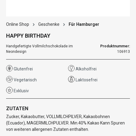
Online Shop
Geschenke
Für Hamburger
HAPPY BIRTHDAY
Handgefertigte Vollmilchschokolade im
Produktnummer:
Neondesign
106913
Glutenfrei
Alkoholfrei
Vegetarisch
Laktosefrei
Exklusiv
ZUTATEN
Zucker, Kakaobutter, VOLLMILCHPILVER, Kakaobohnen
(Ecuador), MAGERMILCHPULVER. Min.40% Kakao Kann Spuren
von weiteren allergenen Zutaten enthalten.