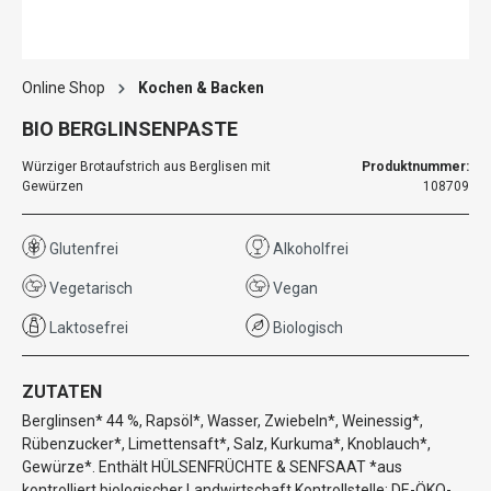
Online Shop
Kochen & Backen
BIO BERGLINSENPASTE
Würziger Brotaufstrich aus Berglisen mit
Produktnummer:
Gewürzen
108709
Glutenfrei
Alkoholfrei
Vegetarisch
Vegan
Laktosefrei
Biologisch
ZUTATEN
Berglinsen* 44 %, Rapsöl*, Wasser, Zwiebeln*, Weinessig*,
Rübenzucker*, Limettensaft*, Salz, Kurkuma*, Knoblauch*,
Gewürze*. Enthält HÜLSENFRÜCHTE & SENFSAAT *aus
kontrolliert biologischer Landwirtschaft Kontrollstelle: DE-ÖKO-