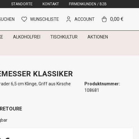
STANDORTE
KONTAKT
FIRMENKUNDEN / B2B
0,00 €
SUCHEN
WUNSCHLISTE
ACCOUNT
KE
ALKOHOLFREI
TISCHKULTUR
AKTIONEN
MESSER KLASSIKER
ader 6,5 cm Klinge, Griff aus Kirsche
Produktnummer:
108681
 RETOURE
gbar