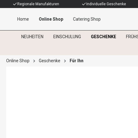
Regionale Manufakturen
Individuelle Geschenke
Home
Online Shop
Catering Shop
NEUHEITEN
EINSCHULUNG
GESCHENKE
FRÜH
Online Shop
Geschenke
Für Ihn