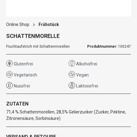
Online Shop
Frühstück
SCHATTENMORELLE
Fruchtaufstrich mit Schattenmorellen
Produktnummer:
100247
Glutenfrei
Alkoholfrei
Vegetarisch
Vegan
Nussfrei
Laktosefrei
ZUTATEN
71,4 % Schattenmorellen, 28,5% Gelierzucker (Zucker, Pektine,
Zitronensäure, Sorbinsäure)
VERSAND & RETOURE