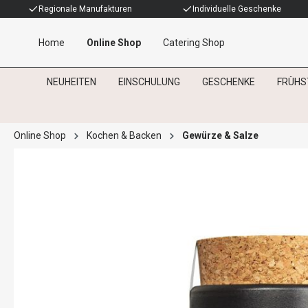
Regionale Manufakturen
Individuelle Geschenke
Home
Online Shop
Catering Shop
NEUHEITEN
EINSCHULUNG
GESCHENKE
FRÜHS
Online Shop
Kochen & Backen
Gewürze & Salze