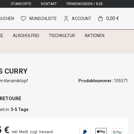
STANDORTE
KONTAKT
FIRMENKUNDEN / B2B
0,00 €
SUCHEN
WUNSCHLISTE
ACCOUNT
KE
ALKOHOLFREI
TISCHKULTUR
AKTIONEN
 CURRY
im Keramiktopf
Produktnummer:
105571
 RETOURE
it in:
3-5 Tage
5 €
inkl. MwSt. zzgl. Versand