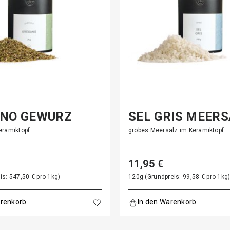
NO GEWÜRZ
SEL GRIS MEER
eramiktopf
grobes Meersalz im Keramiktopf
11,95 €
is: 547,50 € pro 1kg)
120g (Grundpreis: 99,58 € pro 1kg
arenkorb
In den Warenkorb