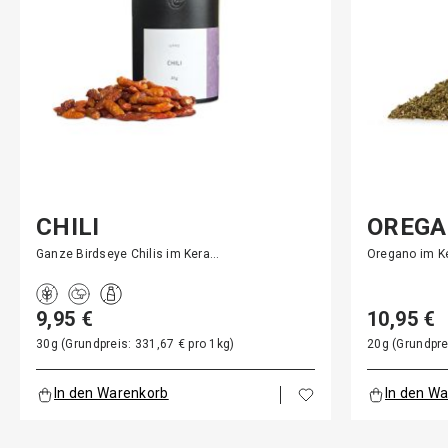
CHILI
OREGA
Ganze Birdseye Chilis im Kera…
Oregano im K
9,95 €
10,95 €
30g (Grundpreis: 331,67 € pro 1kg)
20g (Grundpre
In den Warenkorb
In den W