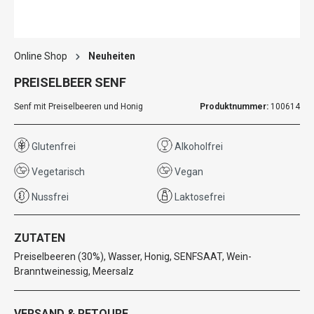
Online Shop
Neuheiten
PREISELBEER SENF
Senf mit Preiselbeeren und Honig
Produktnummer:
100614
Glutenfrei
Alkoholfrei
Vegetarisch
Vegan
Nussfrei
Laktosefrei
ZUTATEN
Preiselbeeren (30%), Wasser, Honig, SENFSAAT, Wein-
Branntweinessig, Meersalz
VERSAND & RETOURE